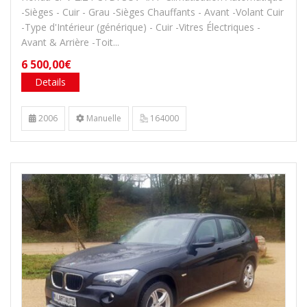
-Sièges - Cuir - Grau -Sièges Chauffants - Avant -Volant Cuir
-Type d'Intérieur (générique) - Cuir -Vitres Électriques -
Avant & Arrière -Toit...
6 500,00€
Details
2006
Manuelle
164000