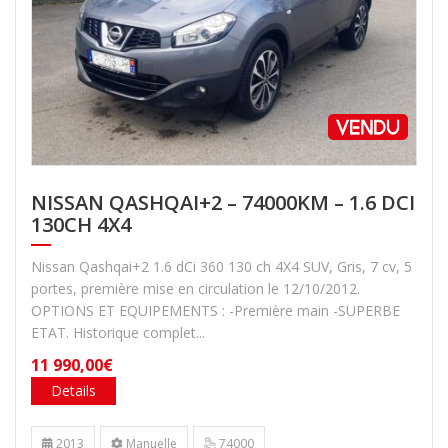
NISSAN QASHQAI+2 – 74000KM – 1.6 DCI
130CH 4X4
Nissan Qashqai+2 1.6 dCi 360 130 ch 4X4 SUV, Gris, 7 cv, 5
portes, première mise en circulation le 12/10/2012.
OPTIONS ET EQUIPEMENTS : -Première main -SUPERBE
ETAT. Historique complet...
11 990,00€
Details
2013
Manuelle
74000