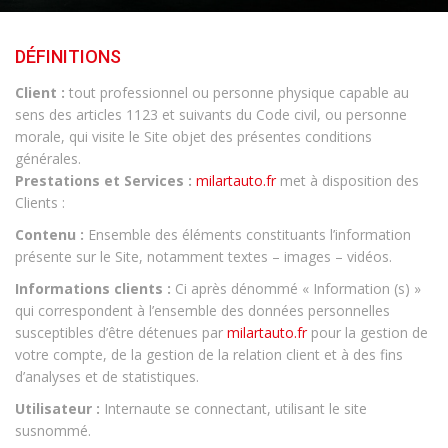
DÉFINITIONS
Client :
tout professionnel ou personne physique capable au
sens des articles 1123 et suivants du Code civil, ou personne
morale, qui visite le Site objet des présentes conditions
générales.
Prestations et Services :
milartauto.fr
met à disposition des
Clients :
Contenu :
Ensemble des éléments constituants l’information
présente sur le Site, notamment textes – images – vidéos.
Informations clients :
Ci après dénommé « Information (s) »
qui correspondent à l’ensemble des données personnelles
susceptibles d’être détenues par
milartauto.fr
pour la gestion de
votre compte, de la gestion de la relation client et à des fins
d’analyses et de statistiques.
Utilisateur :
Internaute se connectant, utilisant le site
susnommé.