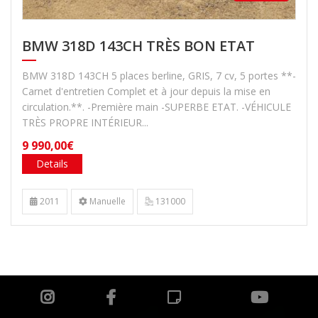
BMW 318D 143CH TRÈS BON ETAT
BMW 318D 143CH 5 places berline, GRIS, 7 cv, 5 portes **-
Carnet d'entretien Complet et à jour depuis la mise en
circulation.**. -Première main -SUPERBE ETAT. -VÉHICULE
TRÈS PROPRE INTÉRIEUR...
9 990,00€
Details
2011
Manuelle
131000