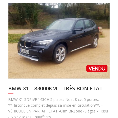
BMW X1 – 83000KM – TRÈS BON ETAT
BMW X1-SDRIVE 143CH 5 places Noir, 8 cv, 5 portes.
**Historique complet depuis sa mise en circulation**. --
VÉHICULE EN PARFAIT ETAT -Clim Bi-Zone -Sièges - Tissu
- Noir -Sièges Chauffants...