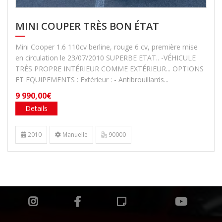
MINI COUPER TRÈS BON ÉTAT
Mini Cooper 1.6 110cv berline, rouge 6 cv, première mise
en circulation le 23/07/2010 SUPERBE ETAT.. -VÉHICULE
TRÈS PROPRE INTÉRIEUR COMME EXTÉRIEUR... OPTIONS
ET EQUIPEMENTS : Extérieur : - Antibrouillards...
9 990,00€
Details
2010
Manuelle
90000