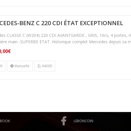
EDES-BENZ C 220 CDI ÉTAT EXCEPTIONNEL
es CLASSE C (W204) 220 CDI AVANTGARDE , GRIS, 10cv, 4 portes, mise
ière main -SUPERBE ETAT. Historique complet Mercedes depuis sa mise
0,00€
9
Manuelle
94000
EBOOK
LEBONCOIN