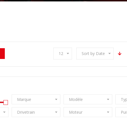
12
Sort by Date
Marque
Modèle
Typ
Drivetrain
Moteur
Pui