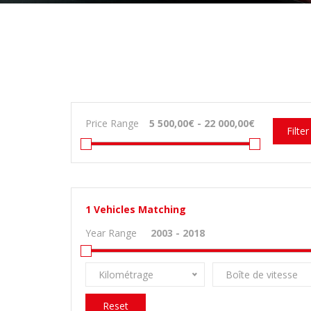
Price Range
Filter
1
Vehicles Matching
Year Range
Kilométrage
Boîte de vitesse
Reset