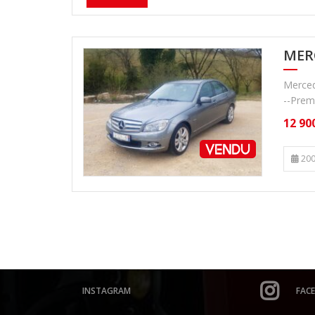
MERC
Merced
--Prem
12 90
200
INSTAGRAM
FAC