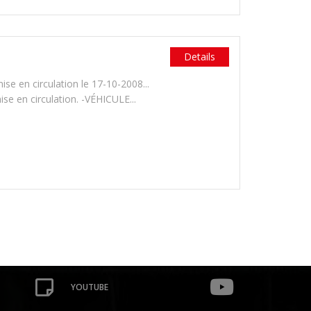
Details
 en circulation le 17-10-2008...
 en circulation. -VÉHICULE...
YOUTUBE