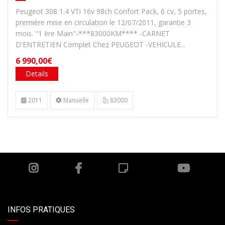
Peugeot 308 1.4 VTi 16v 98ch Confort Pack, 6 cv, 5 portes,
première mise en circulation le 12/07/2011, garantie 3
mois. "1 ère Main"-***83000KM**** -CARNET
D'ENTRETIEN Complet Chez PEUGEOT -VEHICULE...
6 990,00€
Details
2011
Manuelle
83000
INFOS PRATIQUES