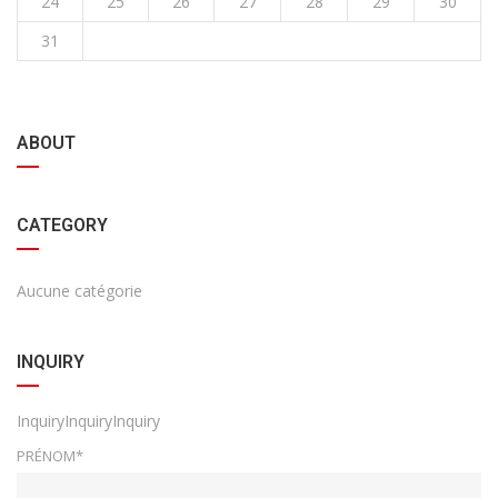
24
25
26
27
28
29
30
31
ABOUT
CATEGORY
Aucune catégorie
INQUIRY
InquiryInquiryInquiry
PRÉNOM*